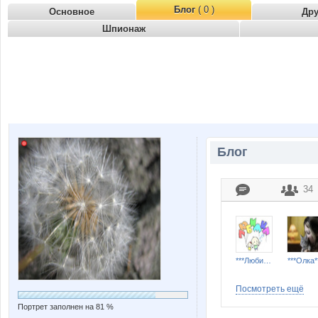
Блог
( 0 )
Основное
Др
Шпионаж
Блог
34
***Любимка***
***Олка*
Посмотреть ещё
Портрет заполнен на 81 %