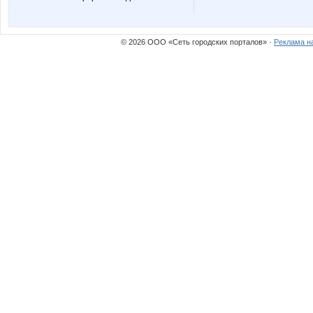
ЛУЧШАЯ МАРКА
Ма
© 2026 ООО «Сеть городских порталов» ·
Реклама н
НАТИК@
ПОКУПКА